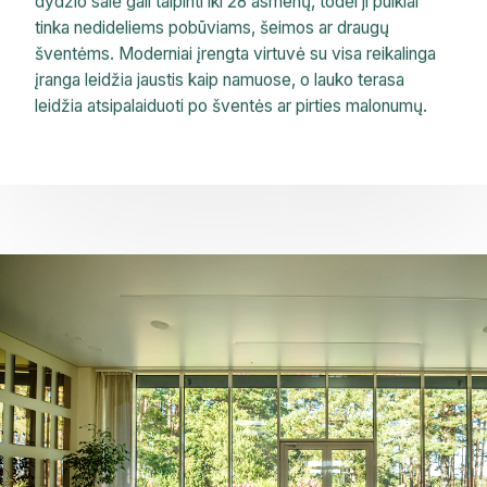
dydžio salė gali talpinti iki 28 asmenų, todėl ji puikiai
tinka nedideliems pobūviams, šeimos ar draugų
šventėms. Moderniai įrengta virtuvė su visa reikalinga
įranga leidžia jaustis kaip namuose, o lauko terasa
leidžia atsipalaiduoti po šventės ar pirties malonumų.