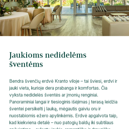
Jaukioms nedidelėms
šventėms
Bendra švenčių erdvė Kranto viloje – tai šviesi, erdvi ir
jauki vieta, kurioje dera prabanga ir komfortas. Čia
vyksta nedidelės šventės ar įmonių renginiai.
Panoraminiai langai ir tiesioginis išėjimas į terasą leidžia
šventei persikelti į lauką, mėgautis gaiviu oru ir
nuostabiomis ežero apylinkėmis. Erdvė apgalvota taip,
kad kiekviena detalė – nuo patogių baldų iki subtilaus