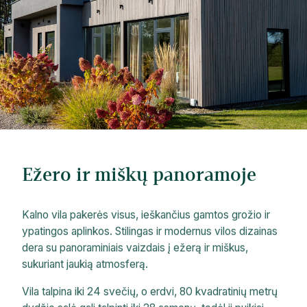
Ežero ir miškų panoramoje
Kalno vila pakerės visus, ieškančius gamtos grožio ir
ypatingos aplinkos. Stilingas ir modernus vilos dizainas
dera su panoraminiais vaizdais į ežerą ir miškus,
sukuriant jaukią atmosferą.
Vila talpina iki 24 svečių, o erdvi, 80 kvadratinių metrų