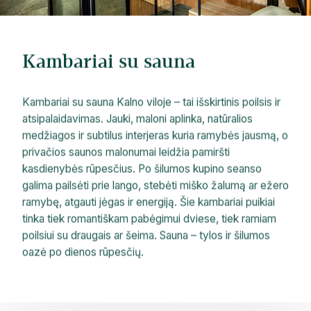
Kambariai su sauna
Kambariai su sauna Kalno viloje – tai išskirtinis poilsis ir
atsipalaidavimas. Jauki, maloni aplinka, natūralios
medžiagos ir subtilus interjeras kuria ramybės jausmą, o
privačios saunos malonumai leidžia pamiršti
kasdienybės rūpesčius. Po šilumos kupino seanso
galima pailsėti prie lango, stebėti miško žalumą ar ežero
ramybę, atgauti jėgas ir energiją. Šie kambariai puikiai
tinka tiek romantiškam pabėgimui dviese, tiek ramiam
poilsiui su draugais ar šeima. Sauna – tylos ir šilumos
oazė po dienos rūpesčių.