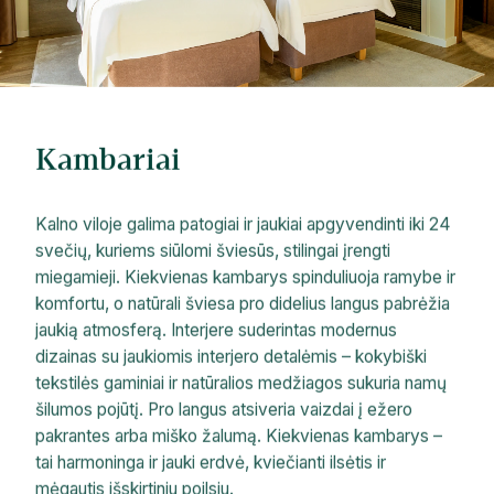
Kambariai
Kalno viloje galima patogiai ir jaukiai apgyvendinti iki 24
svečių, kuriems siūlomi šviesūs, stilingai įrengti
miegamieji. Kiekvienas kambarys spinduliuoja ramybe ir
komfortu, o natūrali šviesa pro didelius langus pabrėžia
jaukią atmosferą. Interjere suderintas modernus
dizainas su jaukiomis interjero detalėmis – kokybiški
tekstilės gaminiai ir natūralios medžiagos sukuria namų
šilumos pojūtį. Pro langus atsiveria vaizdai į ežero
pakrantes arba miško žalumą. Kiekvienas kambarys –
tai harmoninga ir jauki erdvė, kviečianti ilsėtis ir
mėgautis išskirtiniu poilsiu.