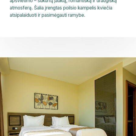
apšvietimo – sukurtų jaukią, romantišką ir draugišką
atmosferą. Šalia įrengtas poilsio kampelis kviečia
atsipalaiduoti ir pasimėgauti ramybe.