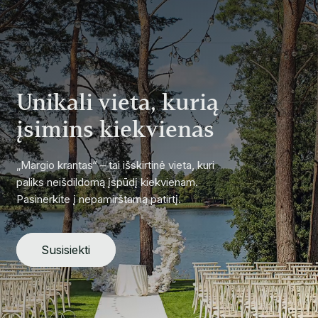
Unikali vieta, kurią
įsimins kiekvienas
„Margio krantas“ – tai išskirtinė vieta, kuri
paliks neišdildomą įspūdį kiekvienam.
Pasinerkite į nepamirštamą patirtį.
Susisiekti